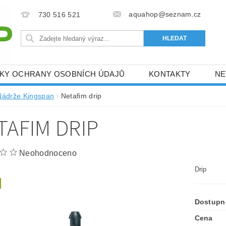
aquahop@seznam.cz
730 516 521
KY OCHRANY OSOBNÍCH ÚDAJŮ
KONTAKTY
NE
RACE
PÁSOVÉ ZAVLAŽOVAČE BAUER
ČERPACÍ T
Nádrže Kingspan
Netafim drip
NÁDRŽE GENAP
NÁDRŽE KINGSPAN
VÝŽIVA RO
TAFIM DRIP
M
Neohodnoceno
Drip
Dostupn
Cena