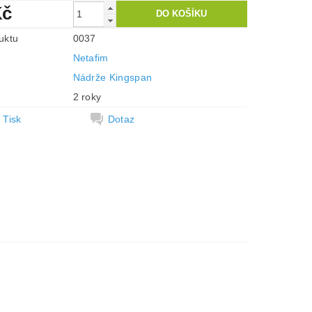
Kč
uktu
0037
Netafim
e
Nádrže Kingspan
2 roky
Tisk
Dotaz