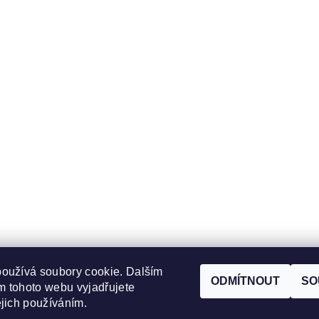
oužívá soubory cookie. Dalším
ODMÍTNOUT
SO
 tohoto webu vyjadřujete
Zboží.cz
|
Heureka.cz
ejich používáním.