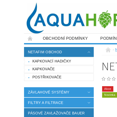
OBCHODNÍ PODMÍNKY
PODMÍN
ZÁVLAHOVÉ SYSTÉMY
FILTRY A FILT
NETAFIM OBCHOD
FITINKY PRO NAPOJENÍ PE POTRUBÍ
NE
KAPKOVACÍ HADIČKY
ZEMĚDĚLSKÉ POTŘEBY
NAPIŠTE NÁ
KAPKOVAČE
POSTŘIKOVAČE
Akce
ZÁVLAHOVÉ SYSTÉMY
Novinka
FILTRY A FILTRACE
PÁSOVÉ ZAVLAŽOVAČE BAUER