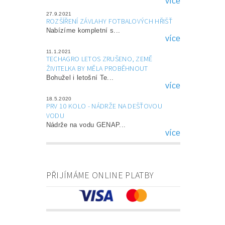
více
27.9.2021
ROZŠÍŘENÍ ZÁVLAHY FOTBALOVÝCH HŘIŠŤ
Nabízíme kompletní s...
více
11.1.2021
TECHAGRO LETOS ZRUŠENO, ZEMĚ
ŽIVITELKA BY MĚLA PROBĚHNOUT
Bohužel i letošní Te...
více
18.5.2020
PRV 10 KOLO - NÁDRŽE NA DEŠŤOVOU
VODU
Nádrže na vodu GENAP...
více
PŘIJÍMÁME ONLINE PLATBY