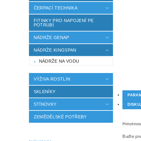
ČERPACÍ TECHNIKA
FITINKY PRO NAPOJENÍ PE
POTRUBÍ
NÁDRŽE GENAP
NÁDRŽE KINGSPAN
NÁDRŽE NA VODU
VÝŽIVA ROSTLIN
SKLENÍKY
PARA
STÍNOVKY
DISKU
ZEMĚDĚLSKÉ POTŘEBY
Hmotnos
Buďte prv