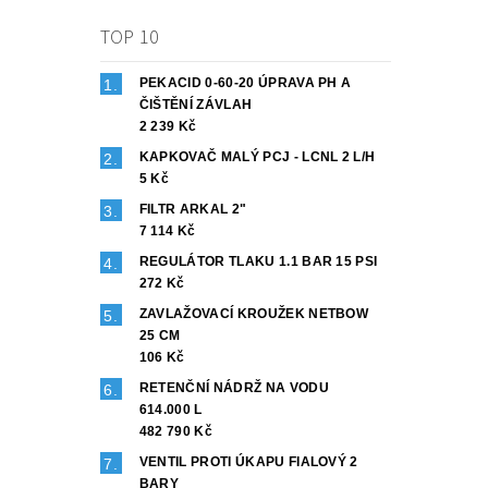
TOP 10
PEKACID 0-60-20 ÚPRAVA PH A
ČIŠTĚNÍ ZÁVLAH
2 239 Kč
KAPKOVAČ MALÝ PCJ - LCNL 2 L/H
5 Kč
FILTR ARKAL 2"
7 114 Kč
REGULÁTOR TLAKU 1.1 BAR 15 PSI
272 Kč
ZAVLAŽOVACÍ KROUŽEK NETBOW
25 CM
106 Kč
RETENČNÍ NÁDRŽ NA VODU
614.000 L
482 790 Kč
VENTIL PROTI ÚKAPU FIALOVÝ 2
BARY