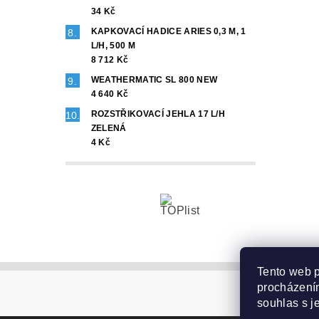
34 Kč
KAPKOVACÍ HADICE ARIES 0,3 M, 1
L/H, 500 M
8 712 Kč
WEATHERMATIC SL 800 NEW
4 640 Kč
ROZSTŘIKOVACÍ JEHLA 17 L/H
ZELENÁ
4 Kč
Tento web p
procházením
souhlas s j