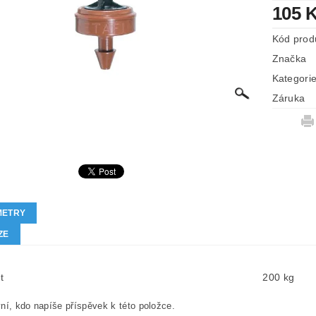
105 
Kód prod
Značka
Kategori
Záruka
METRY
ZE
t
200 kg
ní, kdo napíše příspěvek k této položce.