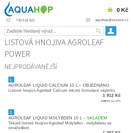
0 Kč
aquahop@seznam.cz
730 516 521
LISTOVÁ HNOJIVA AGROLEAF
POWER
NEJPRODÁVANĚJŠÍ
1.
AGROLEAF LIQUID CALCIUM 10 L
–
OBJEDNÁNO
Listové hnojivo Agroleaf Calcium tekutá formulace vápníku
1 912 Kč
1 580 Kč
bez DPH
2.
AGROLEAF LIQUID MOLYBDEN 10 L
–
SKLADEM
Tekuté listové hnojivo Agroleaf Molybden - molybdenu se
smáčedlem
1 307 Kč