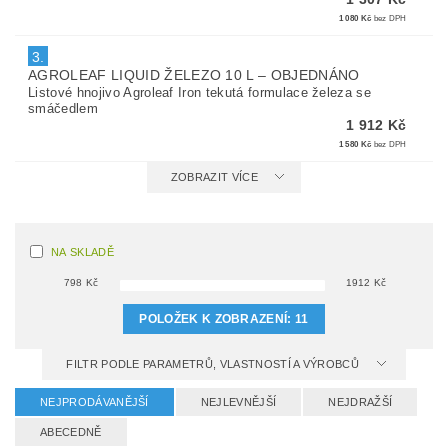
1 080 Kč
bez DPH
3.
AGROLEAF LIQUID ŽELEZO 10 L
–
OBJEDNÁNO
Listové hnojivo Agroleaf Iron tekutá formulace železa se
smáčedlem
1 912 Kč
1 580 Kč
bez DPH
ZOBRAZIT VÍCE
NA SKLADĚ
798
Kč
1912
Kč
POLOŽEK K ZOBRAZENÍ:
11
FILTR PODLE PARAMETRŮ, VLASTNOSTÍ A VÝROBCŮ
NEJPRODÁVANĚJŠÍ
NEJLEVNĚJŠÍ
NEJDRAŽŠÍ
ABECEDNĚ