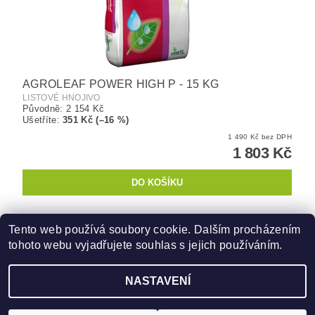
AGROLEAF POWER HIGH P - 15 KG
LISTOVÉ HNOJIVO
Původně:
2 154 Kč
Ušetříte
:
351 Kč (–16 %)
1 490 Kč bez DPH
1 803 Kč
Tento web používá soubory cookie. Dalším procházením
tohoto webu vyjadřujete souhlas s jejich používáním.
Zboží.cz
|
Heureka.cz
NASTAVENÍ
2026 ©
AquaHop.cz
, všechna práva vyhrazena