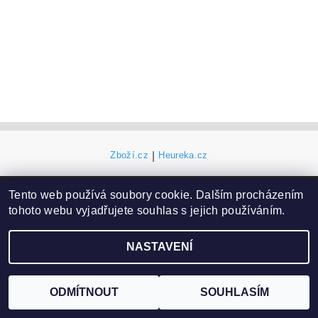
Zboží.cz
|
Heureka.cz
Tento web používá soubory cookie. Dalším procházením
2026 ©
AquaHop.cz
, všechna práva vyhrazena
tohoto webu vyjadřujete souhlas s jejich používáním.
Vytvořil Shoptet
NASTAVENÍ
ODMÍTNOUT
SOUHLASÍM