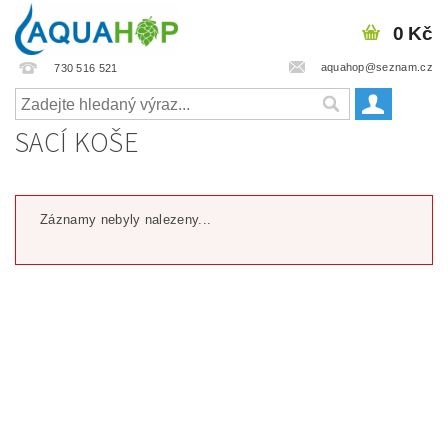
0 Kč
aquahop@seznam.cz
730 516 521
SACÍ KOŠE
Záznamy nebyly nalezeny...