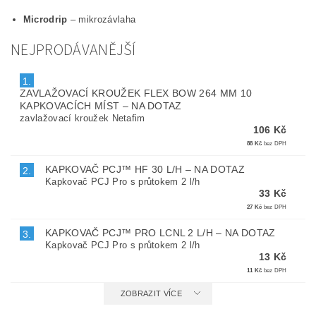
Microdrip
– mikrozávlaha
NEJPRODÁVANĚJŠÍ
1.
ZAVLAŽOVACÍ KROUŽEK FLEX BOW 264 MM 10
KAPKOVACÍCH MÍST
–
NA DOTAZ
zavlažovací kroužek Netafim
106 Kč
88 Kč
bez DPH
KAPKOVAČ PCJ™ HF 30 L/H
–
NA DOTAZ
2.
Kapkovač PCJ Pro s průtokem 2 l/h
33 Kč
27 Kč
bez DPH
KAPKOVAČ PCJ™ PRO LCNL 2 L/H
–
NA DOTAZ
3.
Kapkovač PCJ Pro s průtokem 2 l/h
13 Kč
11 Kč
bez DPH
ZOBRAZIT VÍCE