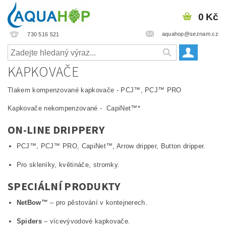
0 Kč
aquahop@seznam.cz
730 516 521
KAPKOVAČE
Tlakem kompenzované kapkovače - PCJ™, PCJ™ PRO
Kapkovače nekompenzované - CapiNet™*
ON-LINE DRIPPERY
PCJ™, PCJ™ PRO, CapiNet™, Arrow dripper, Button dripper.
Pro skleníky, květináče, stromky.
SPECIÁLNÍ PRODUKTY
NetBow™
– pro pěstování v kontejnerech.
Spiders
– vícevývodové kapkovače.