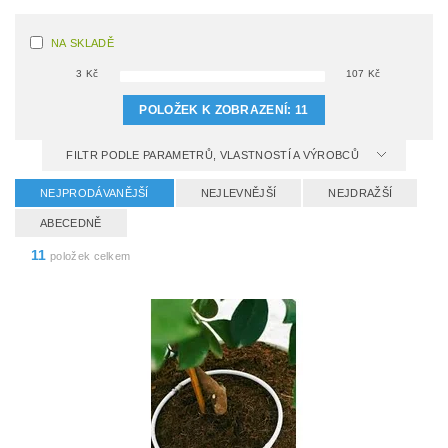
NA SKLADĚ
3
Kč
107
Kč
POLOŽEK K ZOBRAZENÍ:
11
FILTR PODLE PARAMETRŮ, VLASTNOSTÍ A VÝROBCŮ
NEJPRODÁVANĚJŠÍ
NEJLEVNĚJŠÍ
NEJDRAŽŠÍ
ABECEDNĚ
11
položek celkem