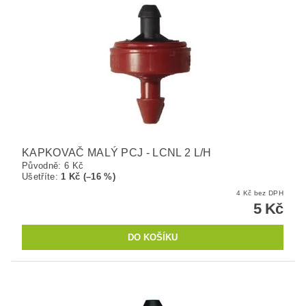
KAPKOVAČ MALÝ PCJ - LCNL 2 L/H
Původně:
6 Kč
Ušetříte
:
1 Kč (–16 %)
4 Kč bez DPH
5 Kč