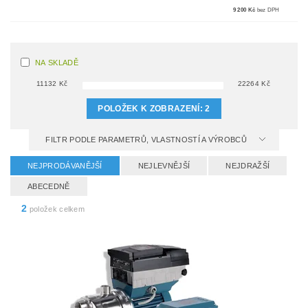
9 200 Kč
bez DPH
NA SKLADĚ
11132
Kč
22264
Kč
POLOŽEK K ZOBRAZENÍ:
2
FILTR PODLE PARAMETRŮ, VLASTNOSTÍ A VÝROBCŮ
NEJPRODÁVANĚJŠÍ
NEJLEVNĚJŠÍ
NEJDRAŽŠÍ
ABECEDNĚ
2
položek celkem