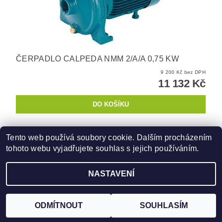
ČERPADLO CALPEDA NMM 2/A/A 0,75 KW
9 200 Kč bez DPH
11 132 Kč
Tento web používá soubory cookie. Dalším procházením
tohoto webu vyjadřujete souhlas s jejich používáním.
Zboží.cz
|
Heureka.cz
NASTAVENÍ
2026 ©
AquaHop.cz
, všechna práva vyhrazena
Vytvořil Shoptet
ODMÍTNOUT
SOUHLASÍM