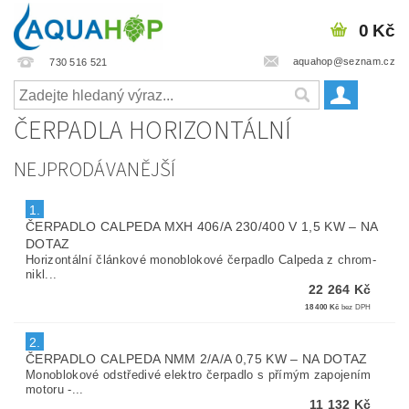
0 Kč
aquahop@seznam.cz
730 516 521
ČERPADLA HORIZONTÁLNÍ
NEJPRODÁVANĚJŠÍ
1.
ČERPADLO CALPEDA MXH 406/A 230/400 V 1,5 KW
–
NA
DOTAZ
Horizontální článkové monoblokové čerpadlo Calpeda z chrom-
nikl...
22 264 Kč
18 400 Kč
bez DPH
2.
ČERPADLO CALPEDA NMM 2/A/A 0,75 KW
–
NA DOTAZ
Monoblokové odstředivé elektro čerpadlo s přímým zapojením
motoru -...
11 132 Kč