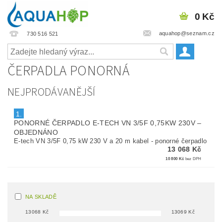
0 Kč
aquahop@seznam.cz
730 516 521
ČERPADLA PONORNÁ
NEJPRODÁVANĚJŠÍ
1.
PONORNÉ ČERPADLO E-TECH VN 3/5F 0,75KW 230V
–
OBJEDNÁNO
E-tech VN 3/5F 0,75 kW 230 V a 20 m kabel - ponorné čerpadlo
13 068 Kč
10 800 Kč
bez DPH
NA SKLADĚ
13068
Kč
13069
Kč