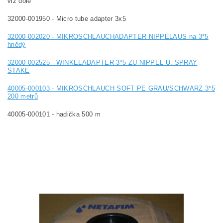
viz dole
32000-001950 - Micro tube adapter 3x5
32000-002020 -
MIKROSCHLAUCHADAPTER NIPPELAUS na 3*5
hnědý
32000-002525 -
WINKELADAPTER 3*5 ZU NIPPEL U. SPRAY
STAKE
40005-000103 -
MIKROSCHLAUCH SOFT PE GRAU/SCHWARZ 3*5
200 metrů
40005-000101 - hadička 500 m