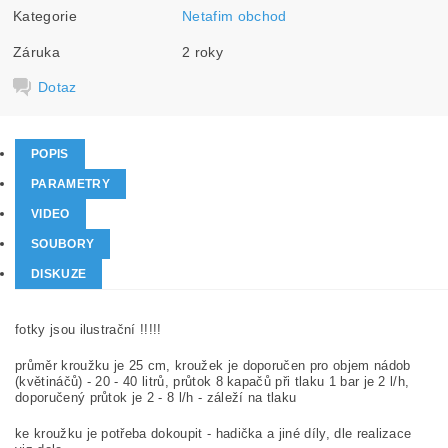
Kategorie
Netafim obchod
Záruka
2 roky
Dotaz
POPIS
PARAMETRY
VIDEO
SOUBORY
DISKUZE
fotky jsou ilustrační !!!!!
průměr kroužku je 25 cm, kroužek je doporučen pro objem nádob
(květináčů) - 20 - 40 litrů, průtok 8 kapačů při tlaku 1 bar je 2 l/h,
doporučený průtok je 2 - 8 l/h - záleží na tlaku
ke kroužku je potřeba dokoupit - hadička a jiné díly, dle realizace