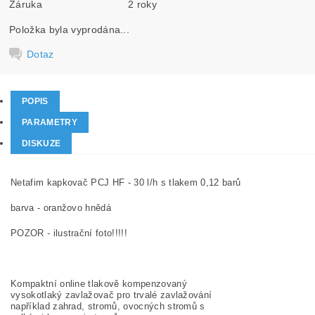
Záruka
2 roky
Položka byla vyprodána...
Dotaz
POPIS
PARAMETRY
DISKUZE
Netafim kapkovač PCJ HF - 30 l/h s tlakem 0,12 barů
barva - oranžovo hnědá
POZOR - ilustrační foto!!!!!
Kompaktní online tlakově kompenzovaný
vysokotlaký zavlažovač pro trvalé zavlažování
například zahrad, stromů, ovocných stromů s