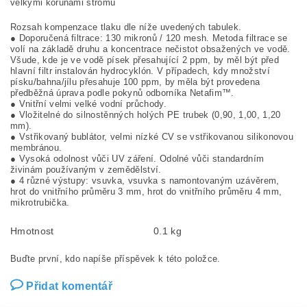
velkými korunami stromů
Rozsah kompenzace tlaku dle níže uvedených tabulek.
● Doporučená filtrace: 130 mikronů / 120 mesh. Metoda filtrace se
volí na základě druhu a koncentrace nečistot obsažených ve vodě.
Všude, kde je ve vodě písek přesahující 2 ppm, by měl být před
hlavní filtr instalován hydrocyklón. V případech, kdy množství
písku/bahna/jílu přesahuje 100 ppm, by měla být provedena
předběžná úprava podle pokynů odborníka Netafim™.
● Vnitřní velmi velké vodní průchody.
● Vložitelné do silnostěnných holých PE trubek (0,90, 1,00, 1,20
mm).
● Vstřikovaný bublátor, velmi nízké CV se vstřikovanou silikonovou
membránou.
● Vysoká odolnost vůči UV záření. Odolné vůči standardním
živinám používaným v zemědělství.
● 4 různé výstupy: vsuvka, vsuvka s namontovaným uzávěrem,
hrot do vnitřního průměru 3 mm, hrot do vnitřního průměru 4 mm,
mikrotrubička.
Hmotnost
0.1 kg
Buďte první, kdo napíše příspěvek k této položce.
Přidat komentář