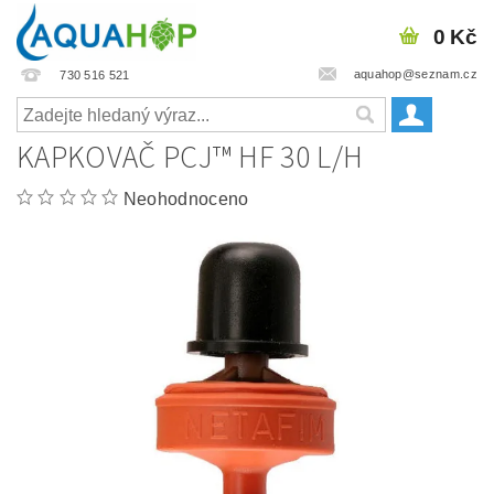
0 Kč
aquahop@seznam.cz
730 516 521
KAPKOVAČ PCJ™ HF 30 L/H
Neohodnoceno