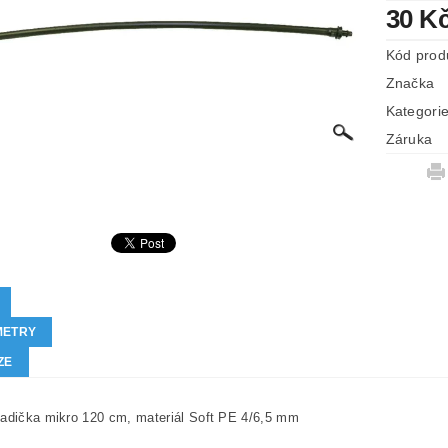
30 K
Kód prod
Značka
Kategori
Záruka
METRY
ZE
hadička mikro 120 cm, materiál
Soft PE 4/6,5 mm