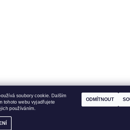
oužívá soubory cookie. Dalším
ODMÍTNOUT
SO
 tohoto webu vyjadřujete
Zboží.cz
|
Heureka.cz
ejich používáním.
ENÍ