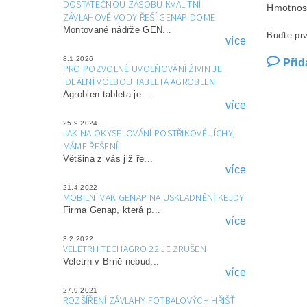
DOSTATEČNOU ZÁSOBU KVALITNÍ
Hmotnos
ZÁVLAHOVÉ VODY ŘEŠÍ GENAP DOME
Montované nádrže GEN...
Buďte prv
více
8.1.2026
Přid
PRO POZVOLNÉ UVOLŇOVÁNÍ ŽIVIN JE
IDEÁLNÍ VOLBOU TABLETA AGROBLEN
Agroblen tableta je ...
více
25.9.2024
JAK NA OKYSELOVÁNÍ POSTŘIKOVÉ JÍCHY,
MÁME ŘEŠENÍ
Většina z vás již ře...
více
21.4.2022
MOBILNÍ VAK GENAP NA USKLADNĚNÍ KEJDY
Firma Genap, která p...
více
3.2.2022
VELETRH TECHAGRO 22 JE ZRUŠEN
Veletrh v Brně nebud...
více
27.9.2021
ROZŠÍŘENÍ ZÁVLAHY FOTBALOVÝCH HŘIŠŤ