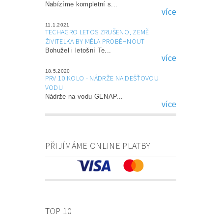
Nabízíme kompletní s...
více
11.1.2021
TECHAGRO LETOS ZRUŠENO, ZEMĚ
ŽIVITELKA BY MĚLA PROBĚHNOUT
Bohužel i letošní Te...
více
18.5.2020
PRV 10 KOLO - NÁDRŽE NA DEŠŤOVOU
VODU
Nádrže na vodu GENAP...
více
PŘIJÍMÁME ONLINE PLATBY
TOP 10