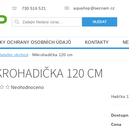
aquahop@seznam.cz
730 516 521
KY OCHRANY OSOBNÍCH ÚDAJŮ
KONTAKTY
NE
RACE
PÁSOVÉ ZAVLAŽOVAČE BAUER
ČERPACÍ T
Netafim obchod
Mikrohadička 120 cm
NÁDRŽE GENAP
NÁDRŽE KINGSPAN
VÝŽIVA RO
KROHADIČKA 120 CM
M
Neohodnoceno
Hadička 
Dostupn
Cena