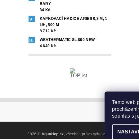
BARY
34 Kč
KAPKOVACÍ HADICE ARIES 0,3 M, 1
L/H, 500 M
8 712 Kč
WEATHERMATIC SL 800 NEW
4 640 Kč
Tento web p
procházením
souhlas s j
NASTAV
2026 ©
AquaHop.cz
, všechna práva vyhrazena