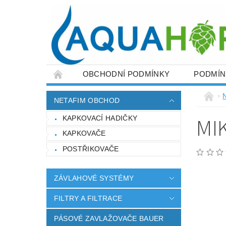
OBCHODNÍ PODMÍNKY
PODMÍN
ZÁVLAHOVÉ SYSTÉMY
FILTRY A FILT
NETAFIM OBCHOD
FITINKY PRO NAPOJENÍ PE POTRUBÍ
MI
KAPKOVACÍ HADIČKY
ZEMĚDĚLSKÉ POTŘEBY
NAPIŠTE NÁ
KAPKOVAČE
POSTŘIKOVAČE
ZÁVLAHOVÉ SYSTÉMY
FILTRY A FILTRACE
PÁSOVÉ ZAVLAŽOVAČE BAUER