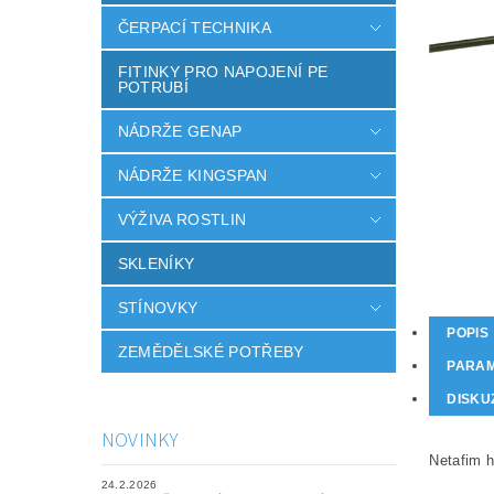
ČERPACÍ TECHNIKA
FITINKY PRO NAPOJENÍ PE
POTRUBÍ
NÁDRŽE GENAP
NÁDRŽE KINGSPAN
VÝŽIVA ROSTLIN
SKLENÍKY
STÍNOVKY
POPIS
ZEMĚDĚLSKÉ POTŘEBY
PARA
DISKU
NOVINKY
Netafim 
24.2.2026