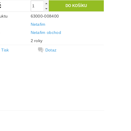
č
uktu
63000-008400
Netafim
e
Netafim obchod
2 roky
Tisk
Dotaz