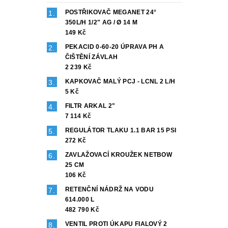
POSTŘIKOVAČ MEGANET 24°
350L/H 1/2" AG / Ø 14 M
149 Kč
PEKACID 0-60-20 ÚPRAVA PH A
ČIŠTĚNÍ ZÁVLAH
2 239 Kč
KAPKOVAČ MALÝ PCJ - LCNL 2 L/H
5 Kč
FILTR ARKAL 2"
7 114 Kč
REGULÁTOR TLAKU 1.1 BAR 15 PSI
272 Kč
ZAVLAŽOVACÍ KROUŽEK NETBOW
25 CM
106 Kč
RETENČNÍ NÁDRŽ NA VODU
614.000 L
482 790 Kč
VENTIL PROTI ÚKAPU FIALOVÝ 2