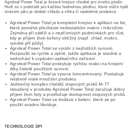
Agroleaf Power Total je listové hnojivo vhodné pro mnoho plodin.
Hodí se v podstatě pro každou hodnotnou plodinu, která může trpět
stresem jako je období chladu a vlhka či nadměrné produkce.
Agroleaf Power Total je kompletní hnojivo k aplikaci na list,
které pomáhá přecházet nedostatkům makro i mikroživin.
Zejména při zátěži a v nepříznivých podmínkách pro růst,
kdy je příjem živin kořeny obtížný (např. chlad, mokro,
vysoké pH půdy).
Agroleaf Power Total se vyrábí z nejčistších surovin.
Rozpouští se rychle a úplně, takže aplikace je snadná a
nedochází k ucpávání aplikačního zařízení.
Agroleaf Power Total poskytuje rychlou reakci na hnojení
díky čistotě použitých surovin.
Agroleaf Power Total je vysoce koncentrovaný. Postačuje
relativně malé množství produktu.
Jedinečný komplex chelátů stopových prvků M-77
obsažený v produktu Agroleaf Power Total zaručuje dobrý
příjem živin listy a prodlužuje dostupnost stopových prvků.
Agroleaf Power Total se dodává v balení, které se po
použití snadno likviduje.
TECHNOLOGIE DPI