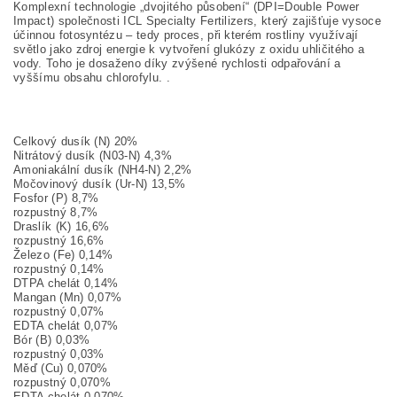
Komplexní technologie „dvojitého působení“ (DPI=Double Power
Impact) společnosti ICL Specialty Fertilizers, který zajišťuje vysoce
účinnou fotosyntézu – tedy proces, při kterém rostliny využívají
světlo jako zdroj energie k vytvoření glukózy z oxidu uhličitého a
vody. Toho je dosaženo díky zvýšené rychlosti odpařování a
vyššímu obsahu chlorofylu. .
Celkový dusík (N) 20%
Nitrátový dusík (N03-N) 4,3%
Amoniakální dusík (NH4-N) 2,2%
Močovinový dusík (Ur-N) 13,5%
Fosfor (P) 8,7%
rozpustný 8,7%
Draslík (K) 16,6%
rozpustný 16,6%
Železo (Fe) 0,14%
rozpustný 0,14%
DTPA chelát 0,14%
Mangan (Mn) 0,07%
rozpustný 0,07%
EDTA chelát 0,07%
Bór (B) 0,03%
rozpustný 0,03%
Měď (Cu) 0,070%
rozpustný 0,070%
EDTA chelát 0,070%