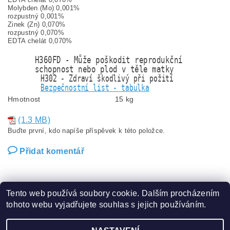
Molybden (Mo) 0,001%
rozpustný 0,001%
Zinek (Zn) 0,070%
rozpustný 0,070%
EDTA chelát 0,070%
H360FD - Může poškodit reprodukční
schopnost nebo plod v těle matky
H302 - Zdraví škodlivý při požití
Bezpečnostní list - tabulka
Hmotnost
15 kg
(1.3 MB)
Buďte první, kdo napíše příspěvek k této položce.
Přidat komentář
Tento web používá soubory cookie. Dalším procházením
tohoto webu vyjadřujete souhlas s jejich používáním.
Zboží.cz
|
Heureka.cz