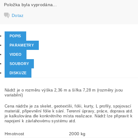
Položka byla vyprodána...
Dotaz
POPIS
PARAMETRY
VIDEO
SOUBORY
DISKUZE
Nádrž je o rozměru výška 2,36 m a šířka 7,28 m (rozměry jsou
variabilní)
Cena nádrže je za skelet, geotextilii, fólii, kurty, L profily, spojovací
materiál, připevnění fólie k sání. Terenní úpravy, práce, doprava atd.
je kalkulována dle konkrétního místa realizace. Nádrž lze připravit k
napojení k závlahovému systému atd.
Hmotnost
2000 kg