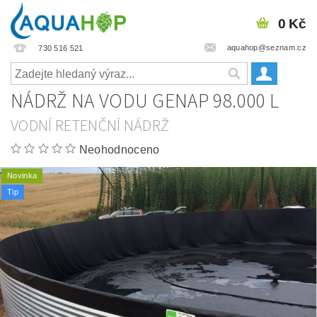
0 Kč
aquahop@seznam.cz
730 516 521
NÁDRŽ NA VODU GENAP 98.000 L
VODNÍ RETENČNÍ NÁDRŽ
Neohodnoceno
Novinka
Tip