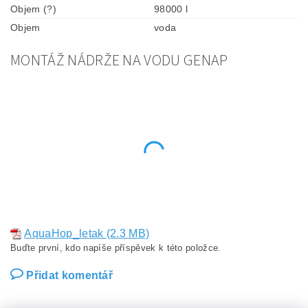
Objem (?)
98000 l
Objem
voda
MONTÁŽ NÁDRŽE NA VODU GENAP
AquaHop_letak (2.3 MB)
Buďte první, kdo napíše příspěvek k této položce.
Přidat komentář