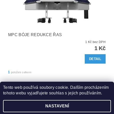
MPC BÓJE REDUKCE ŘAS
1 Kč bez DPH
1 Kč
DETAIL
1
položek celkem
Tento web používá soubory cookie. Dalším procházením
tohoto webu vyjadřujete souhlas s jejich používáním.
Zboží.cz
|
Heureka.cz
NASTAVENÍ
2026 ©
AquaHop.cz
, všechna práva vyhrazena