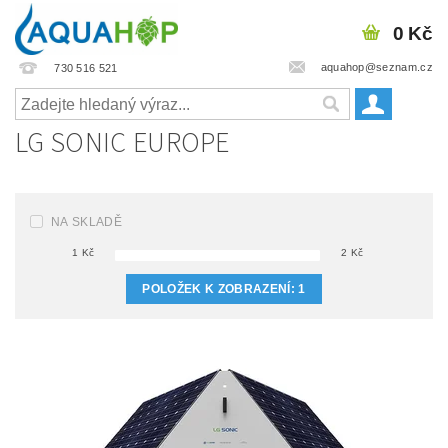
0 Kč
aquahop@seznam.cz
730 516 521
LG SONIC EUROPE
NA SKLADĚ
1
Kč
2
Kč
POLOŽEK K ZOBRAZENÍ:
1