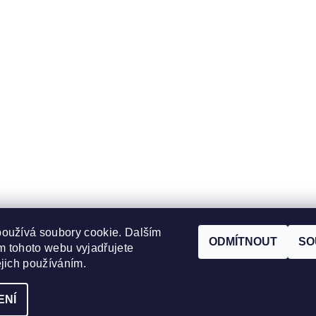
oužívá soubory cookie. Dalším
ODMÍTNOUT
SO
 tohoto webu vyjadřujete
Zboží.cz
|
Heureka.cz
ejich používáním.
ENÍ