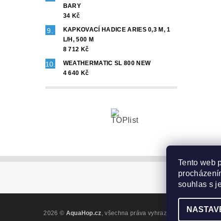
BARY
34 Kč
KAPKOVACÍ HADICE ARIES 0,3 M, 1
L/H, 500 M
8 712 Kč
WEATHERMATIC SL 800 NEW
4 640 Kč
Tento web p
procházením
souhlas s j
NASTAV
2026 ©
AquaHop.cz
, všechna práva vyhrazena