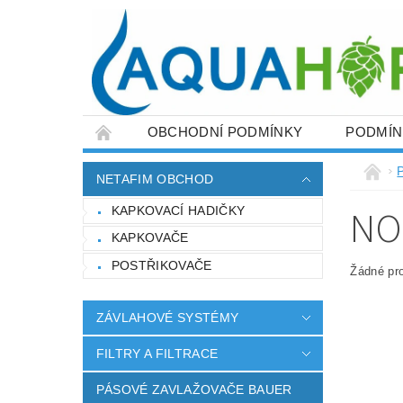
OBCHODNÍ PODMÍNKY
PODMÍN
ZÁVLAHOVÉ SYSTÉMY
FILTRY A FILT
NETAFIM OBCHOD
FITINKY PRO NAPOJENÍ PE POTRUBÍ
NO
KAPKOVACÍ HADIČKY
ZEMĚDĚLSKÉ POTŘEBY
NAPIŠTE NÁ
KAPKOVAČE
POSTŘIKOVAČE
Žádné pr
ZÁVLAHOVÉ SYSTÉMY
FILTRY A FILTRACE
PÁSOVÉ ZAVLAŽOVAČE BAUER