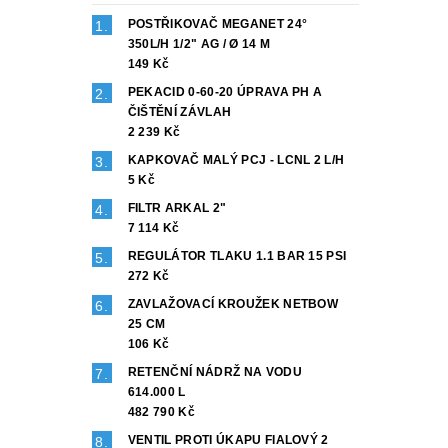
POSTŘIKOVAČ MEGANET 24°
350L/H 1/2" AG / Ø 14 M
149 Kč
PEKACID 0-60-20 ÚPRAVA PH A
ČIŠTĚNÍ ZÁVLAH
2 239 Kč
KAPKOVAČ MALÝ PCJ - LCNL 2 L/H
5 Kč
FILTR ARKAL 2"
7 114 Kč
REGULÁTOR TLAKU 1.1 BAR 15 PSI
272 Kč
ZAVLAŽOVACÍ KROUŽEK NETBOW
25 CM
106 Kč
RETENČNÍ NÁDRŽ NA VODU
614.000 L
482 790 Kč
VENTIL PROTI ÚKAPU FIALOVÝ 2