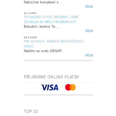
Nabízíme kompletní s...
více
11.1.2021
TECHAGRO LETOS ZRUŠENO, ZEMĚ
ŽIVITELKA BY MĚLA PROBĚHNOUT
Bohužel i letošní Te...
více
18.5.2020
PRV 10 KOLO - NÁDRŽE NA DEŠŤOVOU
VODU
Nádrže na vodu GENAP...
více
PŘIJÍMÁME ONLINE PLATBY
TOP 10