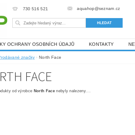
aquahop@seznam.cz
730 516 521
KY OCHRANY OSOBNÍCH ÚDAJŮ
KONTAKTY
NE
RACE
PÁSOVÉ ZAVLAŽOVAČE BAUER
ČERPACÍ T
Prodávané značky
North Face
NÁDRŽE GENAP
NÁDRŽE KINGSPAN
VÝŽIVA RO
RTH FACE
M
odukty od výrobce
North Face
nebyly nalezeny....