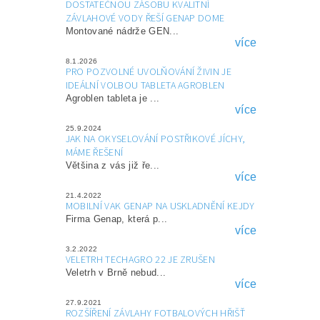
DOSTATEČNOU ZÁSOBU KVALITNÍ
ZÁVLAHOVÉ VODY ŘEŠÍ GENAP DOME
Montované nádrže GEN...
více
8.1.2026
PRO POZVOLNÉ UVOLŇOVÁNÍ ŽIVIN JE
IDEÁLNÍ VOLBOU TABLETA AGROBLEN
Agroblen tableta je ...
více
25.9.2024
JAK NA OKYSELOVÁNÍ POSTŘIKOVÉ JÍCHY,
MÁME ŘEŠENÍ
Většina z vás již ře...
více
21.4.2022
MOBILNÍ VAK GENAP NA USKLADNĚNÍ KEJDY
Firma Genap, která p...
více
3.2.2022
VELETRH TECHAGRO 22 JE ZRUŠEN
Veletrh v Brně nebud...
více
27.9.2021
ROZŠÍŘENÍ ZÁVLAHY FOTBALOVÝCH HŘIŠŤ