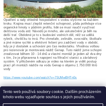
Opatření a rady ohledně hospodaření s vodou slyšíme na každém
kroku. Krajina musí zlepšit retenční schopnost, půda potřebuje více
organické hmoty v půdním profilu, lidé se musí naučit využívat
dešťovou vodu atd. Návodů je mnoho, ale uskutečnění je běh na
delší trať. Obdobné je to s budování vodních děl, něž se udělá
rybník, chviličku to trvá. Pro chmelaře, zelináře, ovocnáře, školkaře
a jiné máme rychlé a efektivní řešení pro zadržení vody v období,
kdy je jí dostatek a uchování pro čas nedostatku. Vhodnou volbou
pro rezervovár je montovaná nádrž Genap. Tuto nádrž jsme schopni
zrealizovat během 10 - 14 dnů a vlastní montáž je jeden až dva dny
s tím, že je připravena k napojení na filtrační stanici a závlahový
systém. V přiloženém odkazu je video na kterém je vidět postup
prací při montáži nádrže na vodu Genap o objemu 1.750.000 litrů
vody
https://www.youtube.com/watch?v=75UMwBHTn0s
Tento web používá soubory cookie. Dalším procházením
tohoto webu vyjadřujete souhlas s jejich používáním.
Zboží.cz
|
Heureka.cz