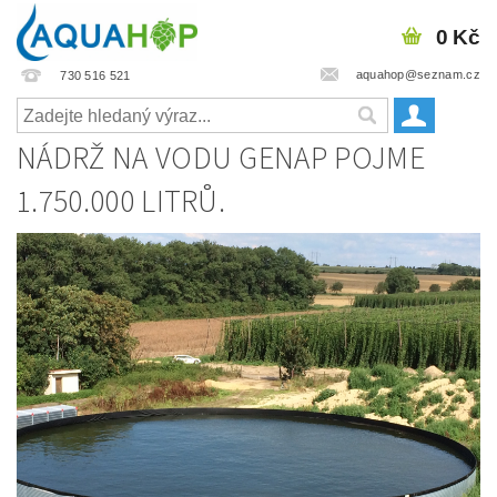
0 Kč
aquahop@seznam.cz
730 516 521
NÁDRŽ NA VODU GENAP POJME
1.750.000 LITRŮ.